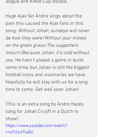
league and KNVB Cup double.  
Huge Ajax fan Andre sings about the 
pain this caused the Ajax fans in this 
song: 
Without Johan, sundays will never 
be how they were/Without your moves 
on the green grass/The supporters 
mourn/Because Johan, it's cold without 
you
. He hasn't played a game in quite 
some time, but Johan is still the biggest 
football icons and visionaries we have. 
Hopefully he will stay with us for a long 
time to come. Get well soon Johan! 
(This is an extra song by Andre Hazes 
sang for Johan Cruijff in a Dutch tv 
show) 
https://www.youtube.com/watch?
v=o7cUvlTtuQU