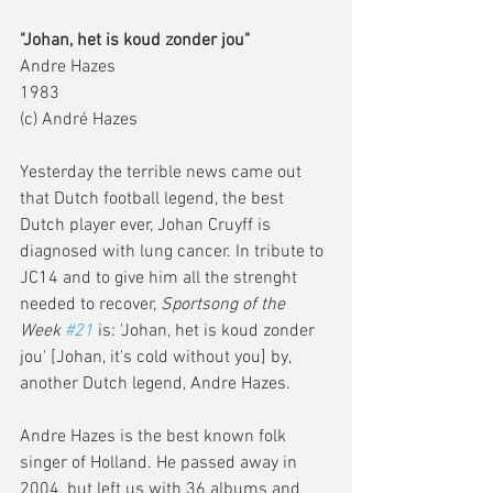
"Johan, het is koud zonder jou"
Andre Hazes 
1983 
(c) André Hazes 
Yesterday the terrible news came out 
that Dutch football legend, the best 
Dutch player ever, Johan Cruyff is 
diagnosed with lung cancer. In tribute to 
JC14 and to give him all the strenght 
needed to recover, 
Sportsong of the 
Week 
#21
 is: 'Johan, het is koud zonder 
jou' [Johan, it's cold without you] by, 
another Dutch legend, Andre Hazes.  
Andre Hazes is the best known folk 
singer of Holland. He passed away in 
2004, but left us with 36 albums and 